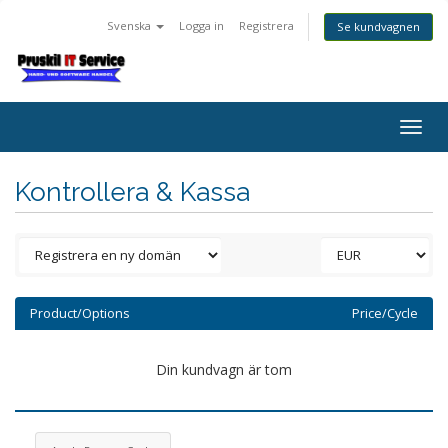
Svenska
Logga in
Registrera
Se kundvagnen
Togg
navig
Kontrollera & Kassa
Product/Options
Price/Cycle
Din kundvagn är tom